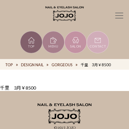
TOP
MENU
SALON
CONTACT
TOP
DESIGN NAIL
GORGEOUS
千里 3月￥8500
千里 3月￥8500
©2023 JOJO