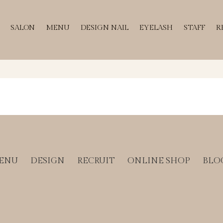
SALON
MENU
DESIGN NAIL
EYELASH
STAFF
R
ENU
DESIGN
RECRUIT
ONLINE SHOP
BLO