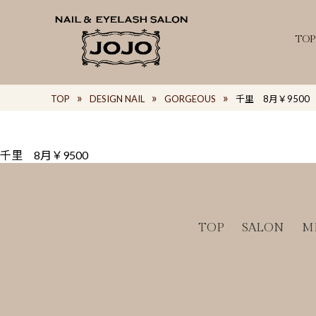
TOP
TOP
DESIGN NAIL
GORGEOUS
千里 8月￥9500
千里 8月￥9500
TOP
SALON
M