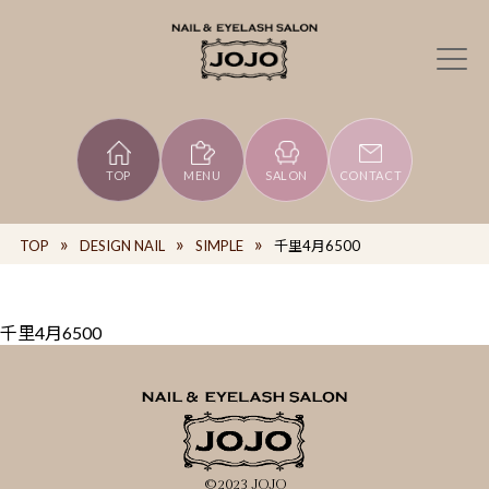
TOP
MENU
SALON
CONTACT
TOP
DESIGN NAIL
SIMPLE
千里4月6500
千里4月6500
©2023 JOJO