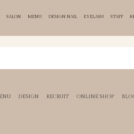
SALON
MENU
DESIGN NAIL
EYELASH
STAFF
R
ENU
DESIGN
RECRUIT
ONLINE SHOP
BLO