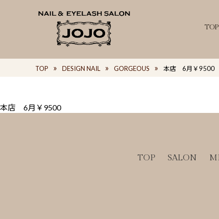
TOP
TOP
DESIGN NAIL
GORGEOUS
本店 6月￥9500
本店 6月￥9500
TOP
SALON
M