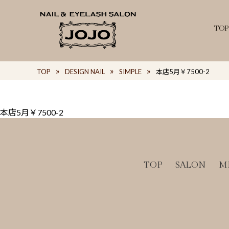
TOP
TOP
DESIGN NAIL
SIMPLE
本店5月￥7500-2
本店5月￥7500-2
TOP
SALON
M