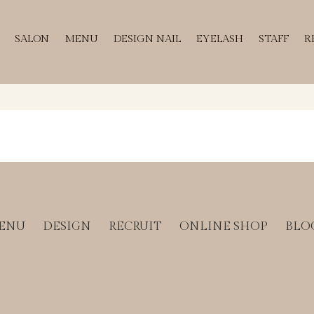
SALON
MENU
DESIGN NAIL
EYELASH
STAFF
R
ENU
DESIGN
RECRUIT
ONLINE SHOP
BLO