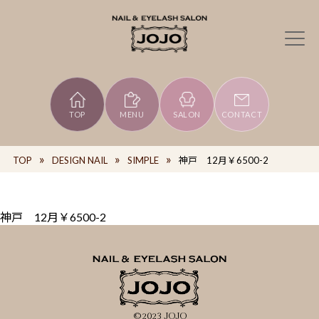
TOP
MENU
SALON
CONTACT
TOP
DESIGN NAIL
SIMPLE
神戸 12月￥6500-2
神戸 12月￥6500-2
©2023 JOJO