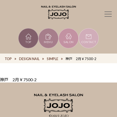
TOP
MENU
SALON
CONTACT
TOP
DESIGN NAIL
SIMPLE
神戸 2月￥7500-2
神戸 2月￥7500-2
©2023 JOJO