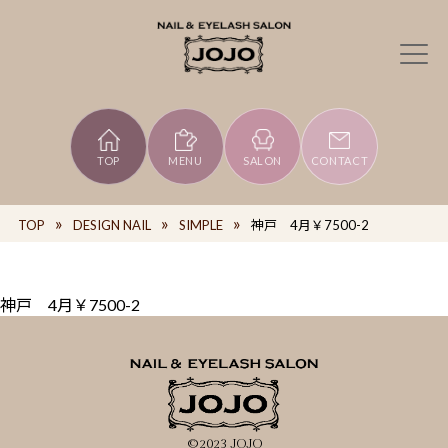
TOP
MENU
SALON
CONTACT
TOP
DESIGN NAIL
SIMPLE
神戸 4月￥7500-2
神戸 4月￥7500-2
©2023 JOJO