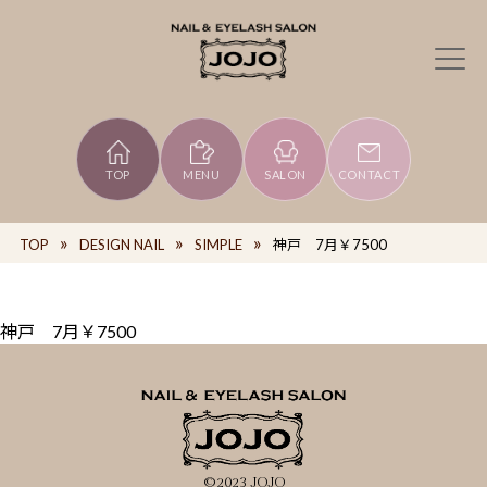
TOP
MENU
SALON
CONTACT
TOP
DESIGN NAIL
SIMPLE
神戸 7月￥7500
神戸 7月￥7500
©2023 JOJO