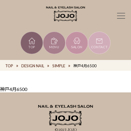
TOP
MENU
SALON
CONTACT
TOP
DESIGN NAIL
SIMPLE
神戸4月6500
神戸4月6500
©2023 JOJO