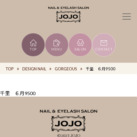
TOP
MENU
SALON
CONTACT
TOP
DESIGN NAIL
GORGEOUS
千里 ６月9500
千里 ６月9500
©2023 JOJO