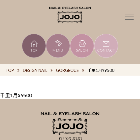
TOP
MENU
SALON
CONTACT
TOP
DESIGN NAIL
GORGEOUS
千里1月¥9500
千里1月¥9500
©2023 JOJO