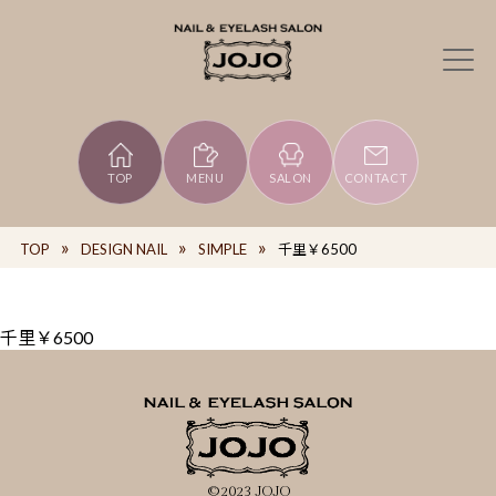
TOP
MENU
SALON
CONTACT
TOP
DESIGN NAIL
SIMPLE
千里￥6500
千里￥6500
©2023 JOJO