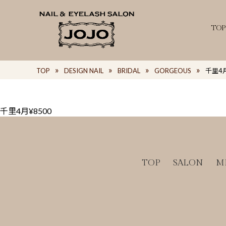
TOP
TOP
DESIGN NAIL
BRIDAL
GORGEOUS
千里4月
千里4月¥8500
TOP
SALON
M