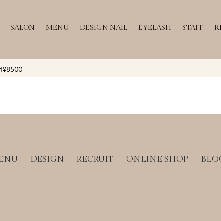
SALON
MENU
DESIGN NAIL
EYELASH
STAFF
R
¥8500
ENU
DESIGN
RECRUIT
ONLINE SHOP
BLO