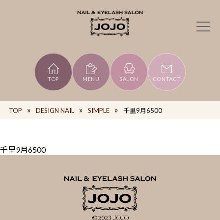
TOP
MENU
SALON
CONTACT
TOP
DESIGN NAIL
SIMPLE
千里9月6500
千里9月6500
©2023 JOJO