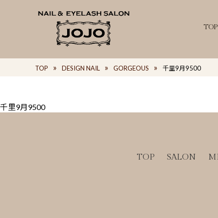
TOP
TOP
DESIGN NAIL
GORGEOUS
千里9月9500
千里9月9500
TOP
SALON
M