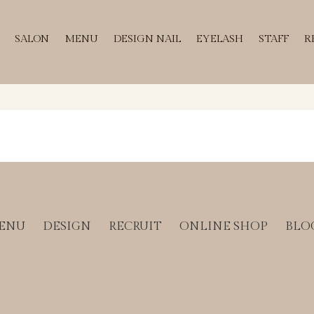
SALON
MENU
DESIGN NAIL
EYELASH
STAFF
R
ENU
DESIGN
RECRUIT
ONLINE SHOP
BLO