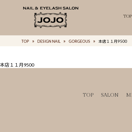
TOP
TOP
DESIGN NAIL
GORGEOUS
本店１１月9500
本店１１月9500
TOP
SALON
M