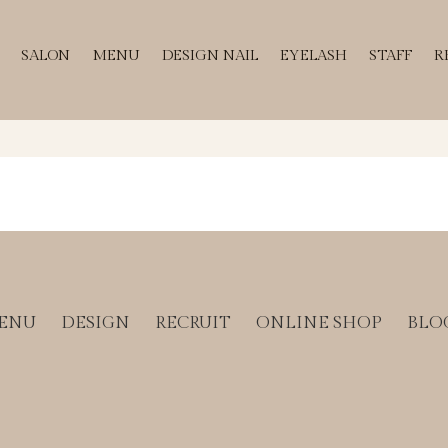
SALON
MENU
DESIGN NAIL
EYELASH
STAFF
R
ENU
DESIGN
RECRUIT
ONLINE SHOP
BLO