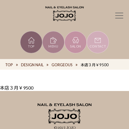
TOP
MENU
SALON
CONTACT
TOP
DESIGN NAIL
GORGEOUS
本店３月￥9500
本店３月￥9500
©2023 JOJO