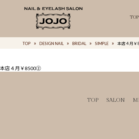
TOP
TOP
DESIGN NAIL
BRIDAL
SIMPLE
本店４月￥8
本店４月￥8500②
TOP
SALON
M