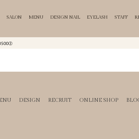
SALON
MENU
DESIGN NAIL
EYELASH
STAFF
R
500②
ENU
DESIGN
RECRUIT
ONLINE SHOP
BLO