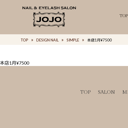
TOP
TOP
DESIGN NAIL
SIMPLE
本店1月¥7500
本店1月¥7500
TOP
SALON
M