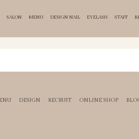
SALON
MENU
DESIGN NAIL
EYELASH
STAFF
R
ENU
DESIGN
RECRUIT
ONLINE SHOP
BLO