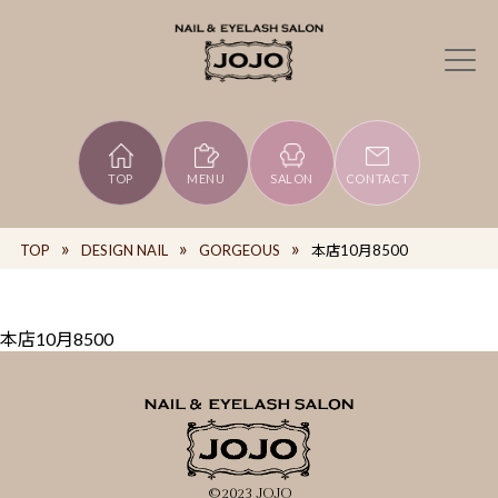
TOP
MENU
SALON
CONTACT
TOP
DESIGN NAIL
GORGEOUS
本店10月8500
本店10月8500
©2023 JOJO