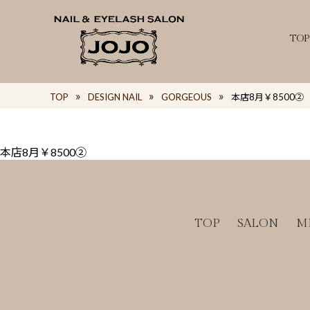
TOP
TOP
DESIGN NAIL
GORGEOUS
本店8月￥8500②
本店8月￥8500②
TOP
SALON
M