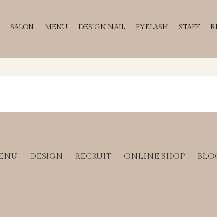
SALON
MENU
DESIGN NAIL
EYELASH
STAFF
R
ENU
DESIGN
RECRUIT
ONLINE SHOP
BLO