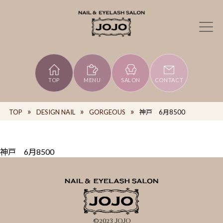
TOP
MENU
SALON
CONTACT
TOP
DESIGN NAIL
GORGEOUS
神戸 6月8500
神戸 6月8500
©2023 JOJO