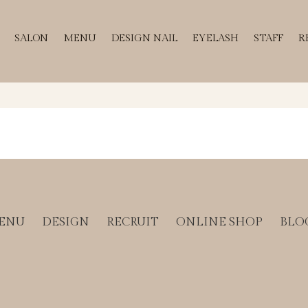
SALON
MENU
DESIGN NAIL
EYELASH
STAFF
R
ENU
DESIGN
RECRUIT
ONLINE SHOP
BLO