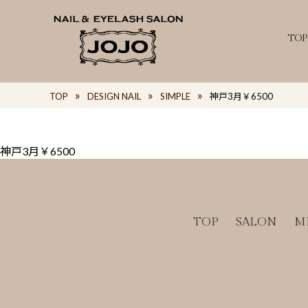
TOP
TOP
DESIGN NAIL
SIMPLE
神戸3月￥6500
神戸3月￥6500
TOP
SALON
M