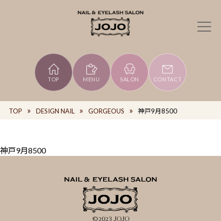
TOP
MENU
SALON
CONTACT
TOP
DESIGN NAIL
GORGEOUS
神戸9月8500
神戸9月8500
©2023 JOJO